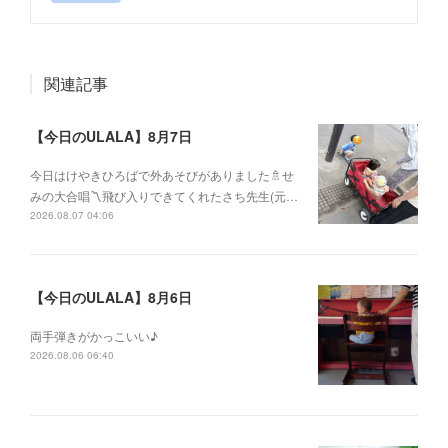
関連記事
【今日のULALA】8月7日
今日はけやきひろばで外あそびがありました🚿せ
みの大合唱〽飛び入りできてくれたさち先生(元…
2026.08.07 04:06
【今日のULALA】8月6日
両手弾きがかっこいい♪
2026.08.06 06:40