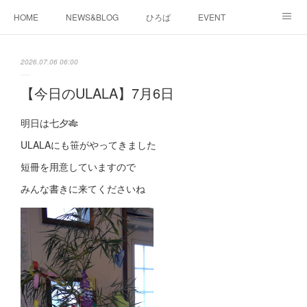
HOME
NEWS&BLOG
ひろば
EVENT
working&space
about
2026.07.06 06:00
【今日のULALA】7月6日
明日は七夕🎋
ULALAにも笹がやってきました
短冊を用意していますので
みんな書きに来てくださいね