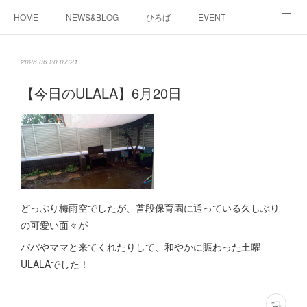
HOME
NEWS&BLOG
ひろば
EVENT
working&space
about
2026.06.20 07:21
【今日のULALA】6月20日
どっぷり梅雨空でしたが、普段保育園に通っている久しぶり
の可愛い面々が
パパやママと来てくれたりして、和やかに賑わった土曜
ULALAでした！