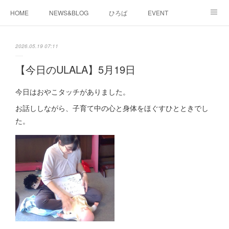
HOME
NEWS&BLOG
ひろば
EVENT
working&space
about
2026.05.19 07:11
【今日のULALA】5月19日
今日はおやこタッチがありました。
お話ししながら、子育て中の心と身体をほぐすひとときでし
た。