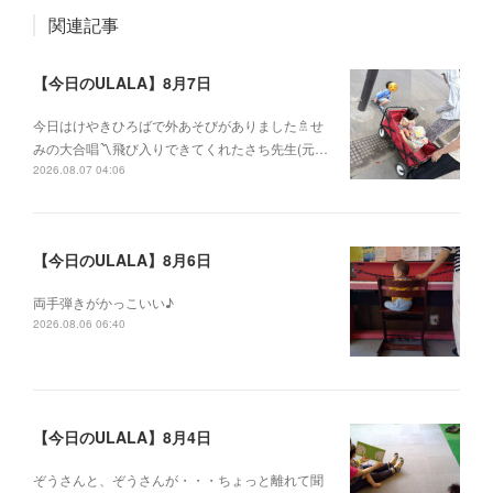
関連記事
【今日のULALA】8月7日
今日はけやきひろばで外あそびがありました🚿せ
みの大合唱〽飛び入りできてくれたさち先生(元…
2026.08.07 04:06
【今日のULALA】8月6日
両手弾きがかっこいい♪
2026.08.06 06:40
【今日のULALA】8月4日
ぞうさんと、ぞうさんが・・・ちょっと離れて聞