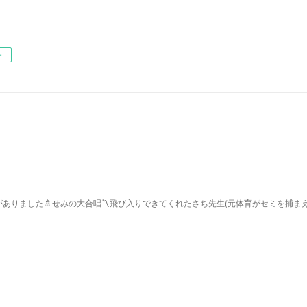
ー
ありました🚿せみの大合唱〽飛び入りできてくれたさち先生(元体育がセミを捕ま