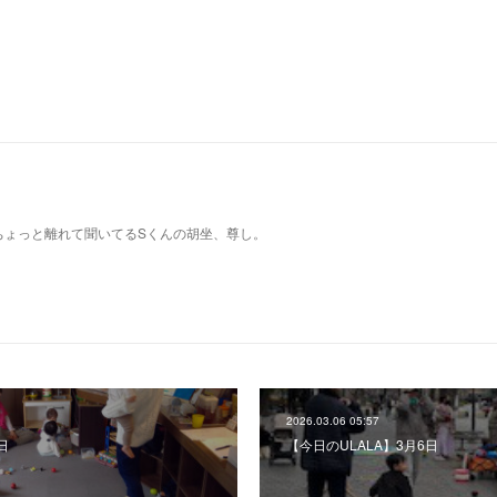
ちょっと離れて聞いてるSくんの胡坐、尊し。
2026.03.06 05:57
日
【今日のULALA】3月6日