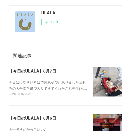
ULALA
フォロー
関連記事
【今日のULALA】8月7日
今日はけやきひろばで外あそびがありました🚿せ
みの大合唱〽飛び入りできてくれたさち先生(元…
2026.08.07 04:06
【今日のULALA】8月6日
両手弾きがかっこいい♪