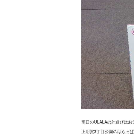
明日のULALAの外遊びは
上用賀3丁目公園のはらっ