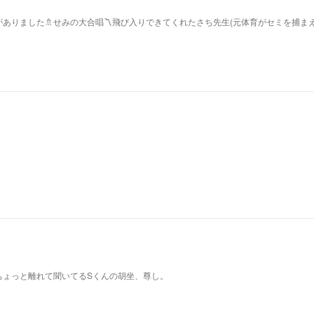
ありました🚿せみの大合唱〽飛び入りできてくれたさち先生(元体育がセミを捕ま
ちょっと離れて聞いてるSくんの胡坐、尊し。