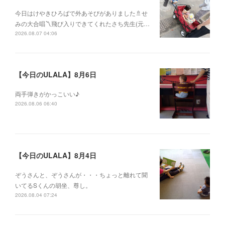
今日はけやきひろばで外あそびがありました🚿せ
みの大合唱〽飛び入りできてくれたさち先生(元…
2026.08.07 04:06
【今日のULALA】8月6日
両手弾きがかっこいい♪
2026.08.06 06:40
【今日のULALA】8月4日
ぞうさんと、ぞうさんが・・・ちょっと離れて聞
いてるSくんの胡坐、尊し。
2026.08.04 07:24