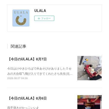
ULALA
フォロー
関連記事
【今日のULALA】8月7日
今日はけやきひろばで外あそびがありました🚿せ
みの大合唱〽飛び入りできてくれたさち先生(元…
2026.08.07 04:06
【今日のULALA】8月6日
両手弾きがかっこいい♪