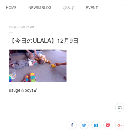
HOME
NEWS&BLOG
ひろば
EVENT
working&space
about
2025.12.09 06:58
【今日のULALA】12月9日
usuge☆boys🌠