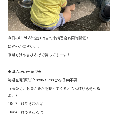
今日のULALA外遊びは自転車講習会も同時開催！
にぎやかにぎやか。
来週もけやきひろばで待ってまーす！
🍁ULALAの外遊び🍁
毎週金曜(原則)/10:30-13:00ごろ/予約不要
（着替えとお昼ご飯🍙を持ってくるとのんびりあそべる
よ。）
10/17 けやきひろば
10/24 けやきひろば