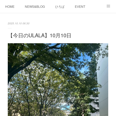
HOME
NEWS&BLOG
ひろば
EVENT
working&space
about
2025.10.10 06:30
【今日のULALA】10月10日