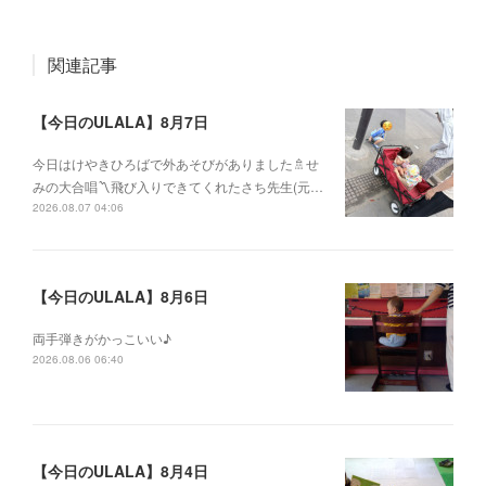
関連記事
【今日のULALA】8月7日
今日はけやきひろばで外あそびがありました🚿せ
みの大合唱〽飛び入りできてくれたさち先生(元…
2026.08.07 04:06
【今日のULALA】8月6日
両手弾きがかっこいい♪
2026.08.06 06:40
【今日のULALA】8月4日