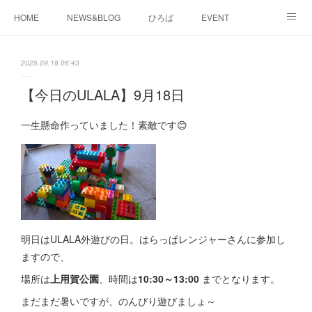
HOME
NEWS&BLOG
ひろば
EVENT
working&space
about
2025.09.18 06:43
【今日のULALA】9月18日
一生懸命作っていました！素敵です😊
明日はULALA外遊びの日。はらっぱレンジャーさんに参加し
ますので、
場所は
上用賀公園
、時間は
10:30～13:00
までとなります。
まだまだ暑いですが、のんびり遊びましょ～