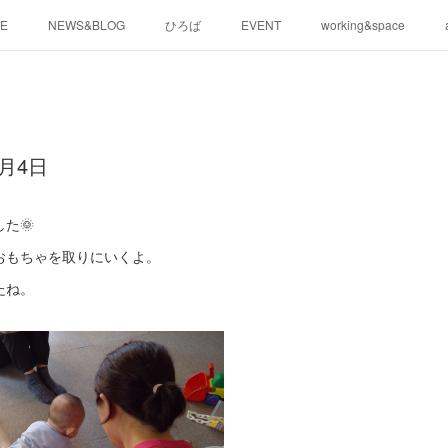
E
NEWS&BLOG
ひろば
EVENT
working&space
月4日
た🌞
おもちゃを取りにいくよ。
たね。