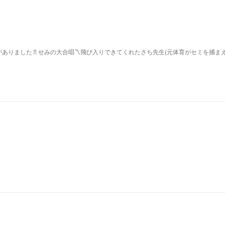
ありました🚿せみの大合唱〽飛び入りできてくれたさち先生(元体育がセミを捕ま