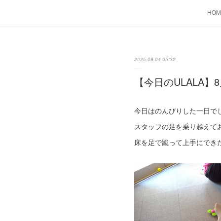
HOM
2025.08.04 05:32
【今日のULALA】8
今日はのんびりした一日でし
スタッフの足を乗り越えて
床を足で蹴って上手にでき