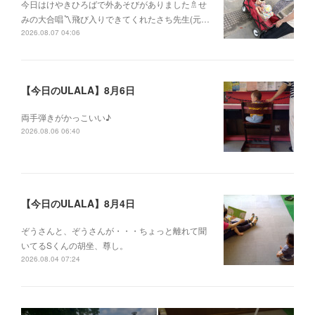
今日はけやきひろばで外あそびがありました🚿せ
みの大合唱〽飛び入りできてくれたさち先生(元…
2026.08.07 04:06
【今日のULALA】8月6日
両手弾きがかっこいい♪
2026.08.06 06:40
【今日のULALA】8月4日
ぞうさんと、ぞうさんが・・・ちょっと離れて聞
いてるSくんの胡坐、尊し。
2026.08.04 07:24