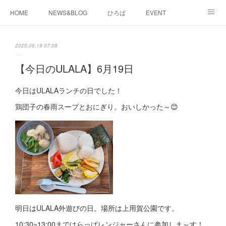
HOME
NEWS&BLOG
ひろば
EVENT
working&space
about
2025.06.19 07:08
【今日のULALA】6月19日
今日はULALAランチの日でした！
鶏団子の春雨スープとおにぎり。おいしかった～😊
明日はULALA外遊びの日。場所は上用賀公園です。
10:30~13:00まではらっぱレンジャーさんに参加しま～す！