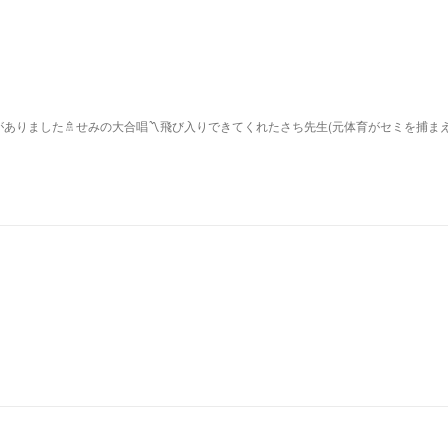
ありました🚿せみの大合唱〽飛び入りできてくれたさち先生(元体育がセミを捕ま