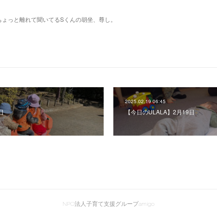
ちょっと離れて聞いてるSくんの胡坐、尊し。
2025.02.19 06:45
日
【今日のULALA】2月19日
NPO法人子育て支援グループamigo