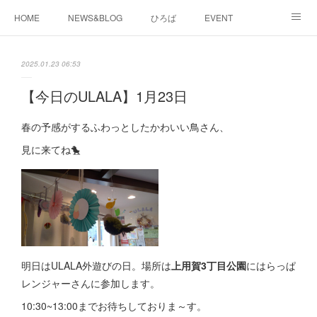
HOME
NEWS&BLOG
ひろば
EVENT
working&space
about
2025.01.23 06:53
【今日のULALA】1月23日
春の予感がするふわっとしたかわいい鳥さん、
見に来てね🐤
明日はULALA外遊びの日。場所は
上用賀3丁目公園
にはらっぱ
レンジャーさんに参加します。
10:30~13:00までお待ちしておりま～す。