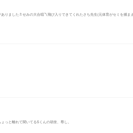
ありました🚿せみの大合唱〽飛び入りできてくれたさち先生(元体育がセミを捕ま
ちょっと離れて聞いてるSくんの胡坐、尊し。