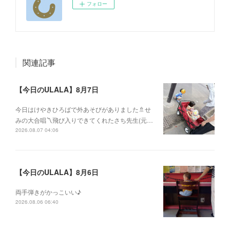
フォロー
関連記事
【今日のULALA】8月7日
今日はけやきひろばで外あそびがありました🚿せ
みの大合唱〽飛び入りできてくれたさち先生(元…
2026.08.07 04:06
【今日のULALA】8月6日
両手弾きがかっこいい♪
2026.08.06 06:40