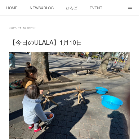
HOME
NEWS&BLOG
ひろば
EVENT
working&space
about
2025.01.10 06:00
【今日のULALA】1月10日