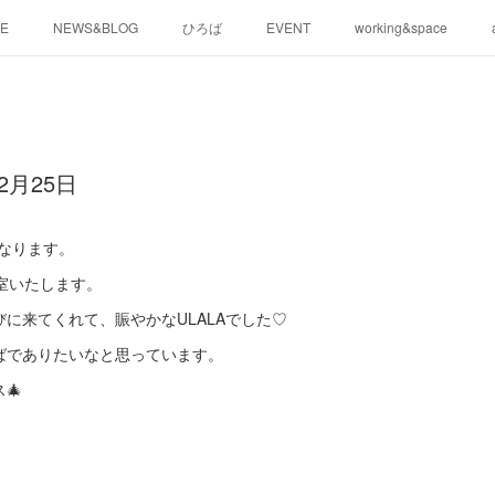
E
NEWS&BLOG
ひろば
EVENT
working&space
2月25日
になります。
室いたします。
に来てくれて、賑やかなULALAでした♡
ばでありたいなと思っています。
🎄
。