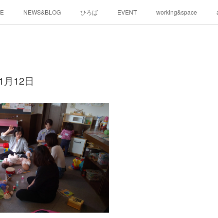
E
NEWS&BLOG
ひろば
EVENT
working&space
1月12日