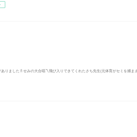
ー
ありました🚿せみの大合唱〽飛び入りできてくれたさち先生(元体育がセミを捕ま