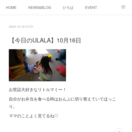
HOME
NEWS&BLOG
ひろば
EVENT
working&space
about
2024.10.16 07:01
【今日のULALA】10月16日
お世話大好きなリトルマミー！
自分がお弁当を食べる時はおんぶに切り替えていてほっこ
り。
ママのことよく見てるね♡