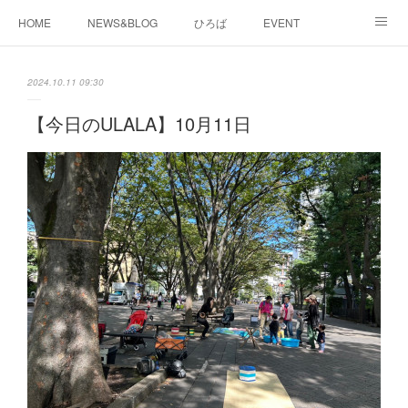
HOME
NEWS&BLOG
ひろば
EVENT
working&space
about
2024.10.11 09:30
【今日のULALA】10月11日