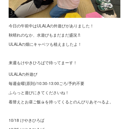
今日の午前中はULALAの外遊びがありました！
秋晴れのなか、水遊びもまだまだ盛況🚿
ULALAの畑にキャベツも植えましたよ！
来週もけやきひろばで待ってまーす！
ULALAの外遊び
毎週金曜(原則)/10:30-13:00ごろ/予約不要
ふらっと遊びにきてくださいね！
着替えとお昼ご飯🍙を持ってくるとのんびりあそべるよ。
10/18 けやきひろば