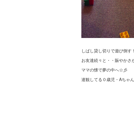
しばし貸し切りで遊び倒す
お友達続々と・・賑やかさ
ママの懐で夢の中へ☆彡
達観してる０歳児・Aちゃん