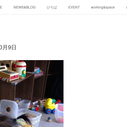
E
NEWS&BLOG
ひろば
EVENT
working&space
0月9日