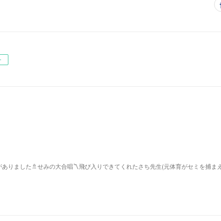
ー
ありました🚿せみの大合唱〽飛び入りできてくれたさち先生(元体育がセミを捕ま