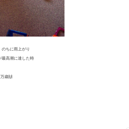
！のちに雨上がり
が最高潮に達した時
万歳🙌