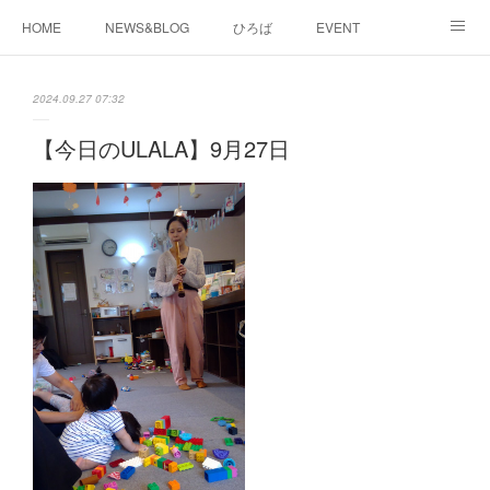
HOME
NEWS&BLOG
ひろば
EVENT
working&space
about
2024.09.27 07:32
【今日のULALA】9月27日