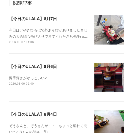
関連記事
【今日のULALA】8月7日
今日はけやきひろばで外あそびがありました🚿せ
みの大合唱〽飛び入りできてくれたさち先生(元…
2026.08.07 04:06
【今日のULALA】8月6日
両手弾きがかっこいい♪
2026.08.06 06:40
【今日のULALA】8月4日
ぞうさんと、ぞうさんが・・・ちょっと離れて聞
いてるSくんの胡坐、尊し。