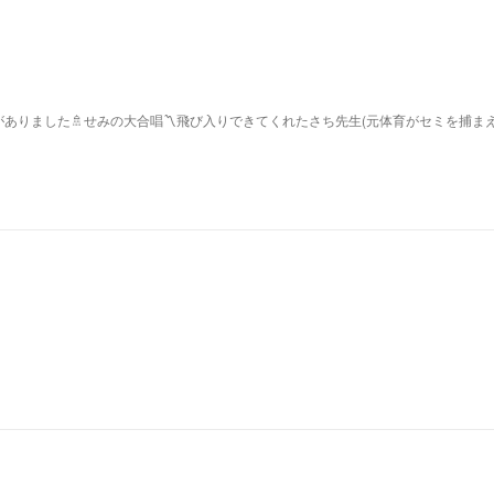
ありました🚿せみの大合唱〽飛び入りできてくれたさち先生(元体育がセミを捕ま