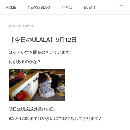
HOME
NEWS&BLOG
ひろば
EVENT
working&space
about
2024.09.12 07:03
【今日のULALA】9月12日
ほそ～いすき間をのぞいています。
何があるのかな？
明日はULALA外遊びの日。
9:30~12:00までけやき広場でお待ちしております♪