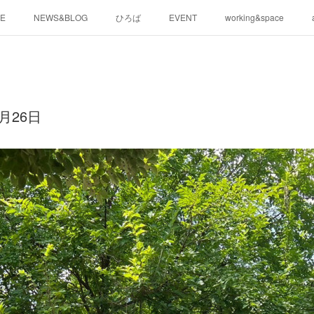
E
NEWS&BLOG
ひろば
EVENT
working&space
月26日