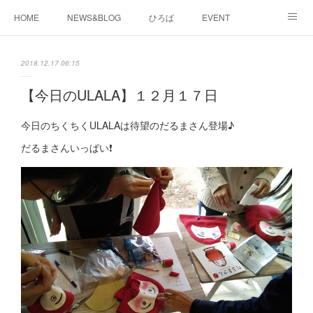
HOME
NEWS&BLOG
ひろば
EVENT
working&space
about
2018.12.17 06:15
【今日のULALA】１２月１７日
今日のちくちくULALAは待望のだるまさん登場♪
だるまさんいっぱい❗