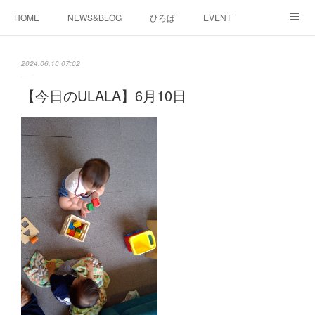
HOME
NEWS&BLOG
ひろば
EVENT
working&space
about
2024.06.10 07:02
【今日のULALA】6月10日