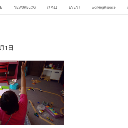
E
NEWS&BLOG
ひろば
EVENT
working&space
月1日