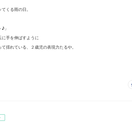
ッてくる雨の日。
～♪」
玉に手を伸ばすように
って揺れている、２歳児の表現力たるや。
ー