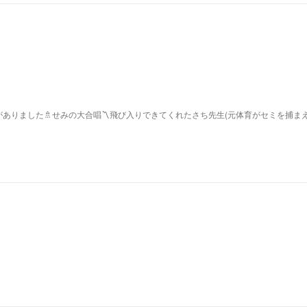
ありました🚿せみの大合唱〽飛び入りできてくれたさち先生(元体育がセミを捕ま