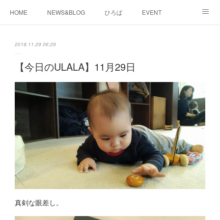
HOME
NEWS&BLOG
ひろば
EVENT
working&space
about
2018.11.29 06:29
【今日のULALA】11月29日
真剣な眼差し。