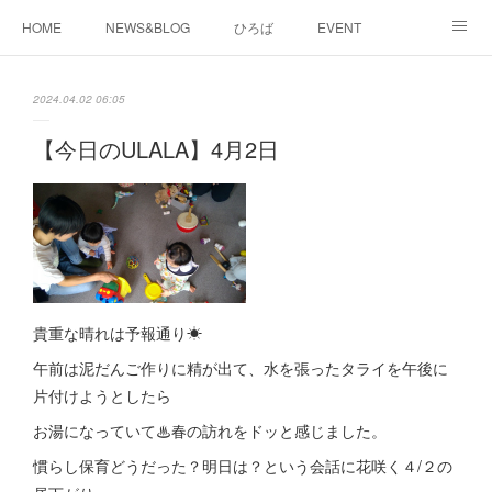
HOME
NEWS&BLOG
ひろば
EVENT
working&space
about
2024.04.02 06:05
【今日のULALA】4月2日
貴重な晴れは予報通り☀
午前は泥だんご作りに精が出て、水を張ったタライを午後に
片付けようとしたら
お湯になっていて♨春の訪れをドッと感じました。
慣らし保育どうだった？明日は？という会話に花咲く４/２の