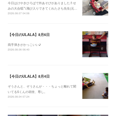
今日はけやきひろばで外あそびがありました🚿せ
みの大合唱〽飛び入りできてくれたさち先生(元…
2026.08.07 04:06
【今日のULALA】8月6日
両手弾きがかっこいい♪
2026.08.06 06:40
【今日のULALA】8月4日
ぞうさんと、ぞうさんが・・・ちょっと離れて聞
いてるSくんの胡坐、尊し。
2026.08.04 07:24