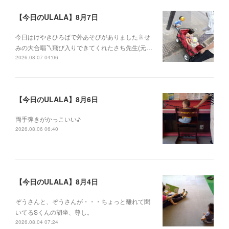
【今日のULALA】8月7日
今日はけやきひろばで外あそびがありました🚿せ
みの大合唱〽飛び入りできてくれたさち先生(元…
2026.08.07 04:06
【今日のULALA】8月6日
両手弾きがかっこいい♪
2026.08.06 06:40
【今日のULALA】8月4日
ぞうさんと、ぞうさんが・・・ちょっと離れて聞
いてるSくんの胡坐、尊し。
2026.08.04 07:24