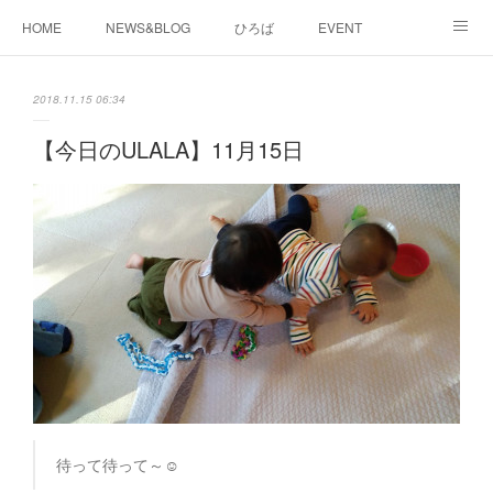
HOME
NEWS&BLOG
ひろば
EVENT
working&space
about
2018.11.15 06:34
【今日のULALA】11月15日
待って待って～☺️