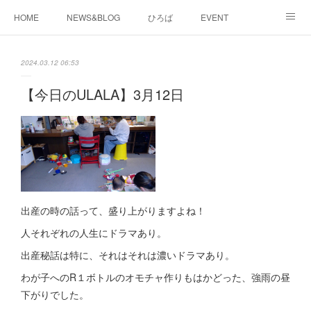
HOME
NEWS&BLOG
ひろば
EVENT
working&space
about
2024.03.12 06:53
【今日のULALA】3月12日
出産の時の話って、盛り上がりますよね！
人それぞれの人生にドラマあり。
出産秘話は特に、それはそれは濃いドラマあり。
わが子へのR１ボトルのオモチャ作りもはかどった、強雨の昼
下がりでした。