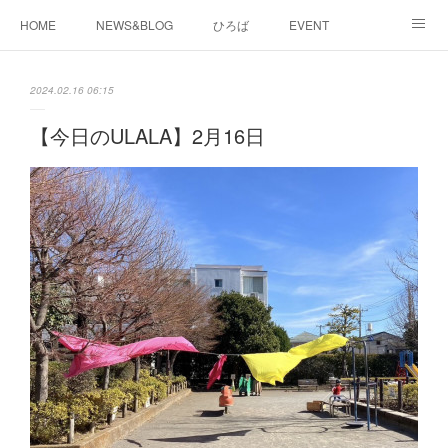
HOME
NEWS&BLOG
ひろば
EVENT
working&space
about
2024.02.16 06:15
【今日のULALA】2月16日