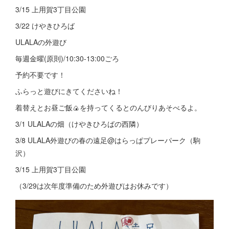
3/15 上用賀3丁目公園
3/22 けやきひろば
ULALAの外遊び
毎週金曜(原則)/10:30-13:00ごろ
予約不要です！
ふらっと遊びにきてくださいね！
着替えとお昼ご飯🍙を持ってくるとのんびりあそべるよ。
3/1 ULALAの畑（けやきひろばの西隣）
3/8 ULALA外遊びの春の遠足@はらっぱプレーパーク（駒
沢）
3/15 上用賀3丁目公園
（3/29は次年度準備のため外遊びはお休みです）