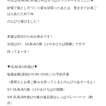
今日はULALAの外遊び＠はらっぱレンジャーさんでした☀️
砂場で落とし穴づくり😆を頑張ったあとは、焚き火でお昼ご
はんあたためて🍱
のんびり遊びました！
来週は祝日のためお休みです！
次回は3/1、ULALAの畑（けやきひろば西隣）です🥔
待ってまーす！
🌳ULALAの外遊び🌳
毎週金曜(原則)/10:30-13:00ごろ/予約不要
（着替えとお昼ご飯🍙を持ってくるとのんびりあそべるよ）
3/1 ULALAの畑（けやきひろばの西隣）
3/8 ULALA外遊びの春の遠足@はらっぱプレーパーク（駒
沢）