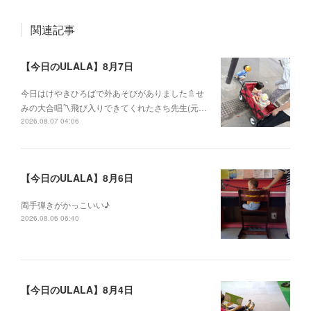
関連記事
【今日のULALA】8月7日
今日はけやきひろばで外あそびがありました🚿せ
みの大合唱〽飛び入りできてくれたさち先生(元…
2026.08.07 04:06
【今日のULALA】8月6日
両手弾きがかっこいい♪
2026.08.06 06:40
【今日のULALA】8月4日