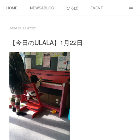
HOME
NEWS&BLOG
ひろば
EVENT
working&space
about
2024.01.22 07:05
【今日のULALA】1月22日