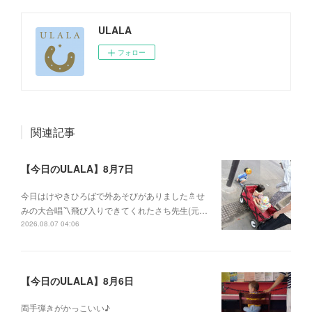
ULALA
フォロー
関連記事
【今日のULALA】8月7日
今日はけやきひろばで外あそびがありました🚿せ
みの大合唱〽飛び入りできてくれたさち先生(元…
2026.08.07 04:06
【今日のULALA】8月6日
両手弾きがかっこいい♪