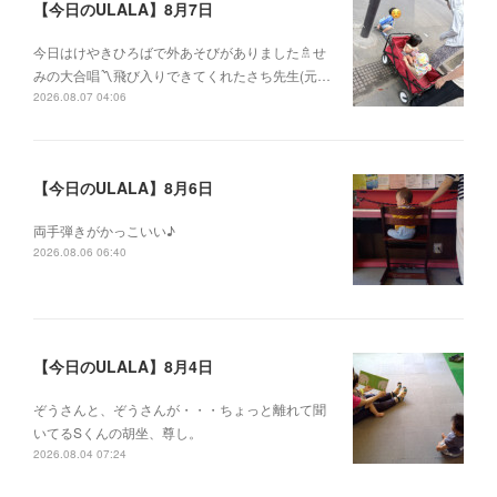
【今日のULALA】8月7日
今日はけやきひろばで外あそびがありました🚿せ
みの大合唱〽飛び入りできてくれたさち先生(元…
2026.08.07 04:06
【今日のULALA】8月6日
両手弾きがかっこいい♪
2026.08.06 06:40
【今日のULALA】8月4日
ぞうさんと、ぞうさんが・・・ちょっと離れて聞
いてるSくんの胡坐、尊し。
2026.08.04 07:24