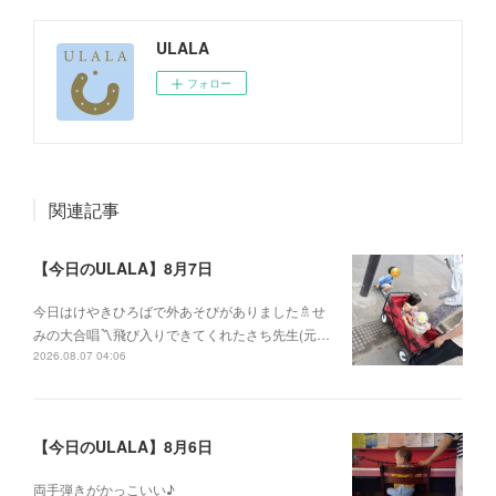
ULALA
フォロー
関連記事
【今日のULALA】8月7日
今日はけやきひろばで外あそびがありました🚿せ
みの大合唱〽飛び入りできてくれたさち先生(元…
2026.08.07 04:06
【今日のULALA】8月6日
両手弾きがかっこいい♪