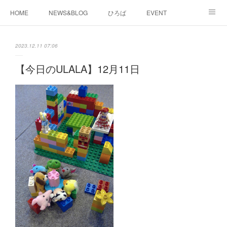
HOME
NEWS&BLOG
ひろば
EVENT
working&space
about
2023.12.11 07:06
【今日のULALA】12月11日