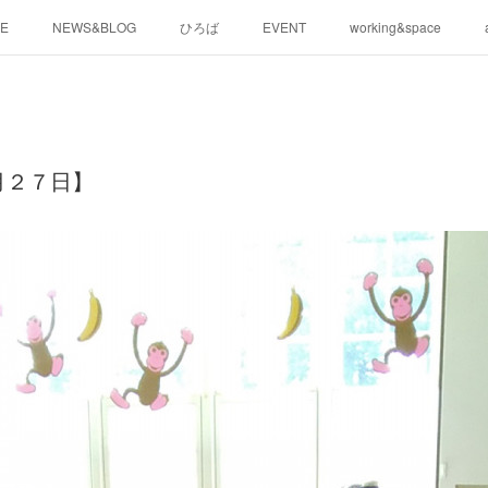
E
NEWS&BLOG
ひろば
EVENT
working&space
月２７日】