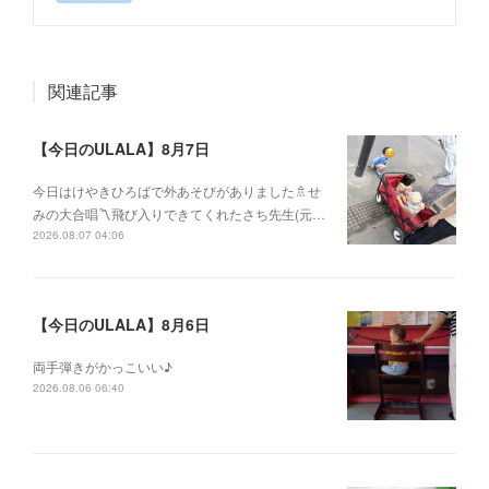
関連記事
【今日のULALA】8月7日
今日はけやきひろばで外あそびがありました🚿せ
みの大合唱〽飛び入りできてくれたさち先生(元…
2026.08.07 04:06
【今日のULALA】8月6日
両手弾きがかっこいい♪
2026.08.06 06:40