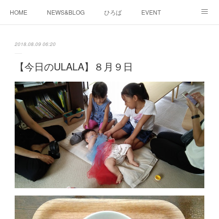
HOME
NEWS&BLOG
ひろば
EVENT
working&space
about
2018.08.09 06:20
【今日のULALA】８月９日