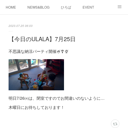
HOME
NEWS&BLOG
ひろば
EVENT
working&space
about
2023.07.25 06:03
【今日のULALA】7月25日
不思議な納涼パーティ開催🍧🎐🍨
明日7/26㈬は、閉室ですのでお間違いのないように…
木曜日にお待ちしております！