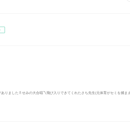
ー
ありました🚿せみの大合唱〽飛び入りできてくれたさち先生(元体育がセミを捕ま