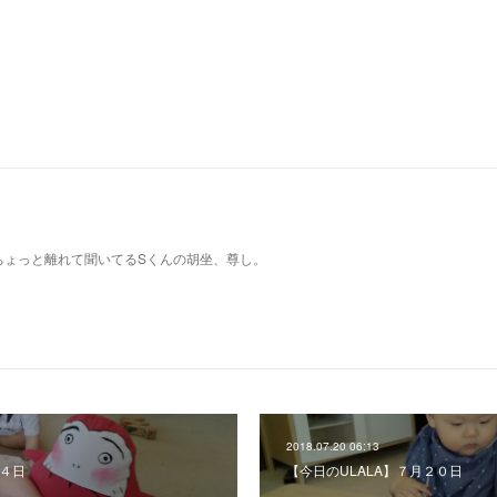
ちょっと離れて聞いてるSくんの胡坐、尊し。
2018.07.20 06:13
２４日
【今日のULALA】７月２０日