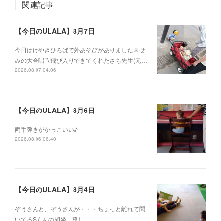
関連記事
【今日のULALA】8月7日
今日はけやきひろばで外あそびがありました🚿せ
みの大合唱〽飛び入りできてくれたさち先生(元…
2026.08.07 04:06
【今日のULALA】8月6日
両手弾きがかっこいい♪
2026.08.06 06:40
【今日のULALA】8月4日
ぞうさんと、ぞうさんが・・・ちょっと離れて聞
いてるSくんの胡坐、尊し。