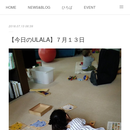
HOME
NEWS&BLOG
ひろば
EVENT
working&space
about
2018.07.13 06:39
【今日のULALA】７月１３日