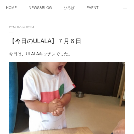
HOME
NEWS&BLOG
ひろば
EVENT
working&space
about
2018.07.06 06:54
【今日のULALA】７月６日
今日は、ULALAキッチンでした。