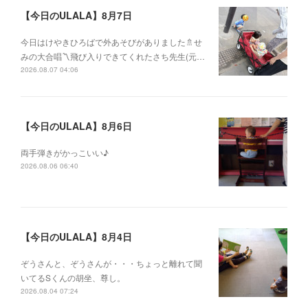
【今日のULALA】8月7日
今日はけやきひろばで外あそびがありました🚿せ
みの大合唱〽飛び入りできてくれたさち先生(元…
2026.08.07 04:06
【今日のULALA】8月6日
両手弾きがかっこいい♪
2026.08.06 06:40
【今日のULALA】8月4日
ぞうさんと、ぞうさんが・・・ちょっと離れて聞
いてるSくんの胡坐、尊し。
2026.08.04 07:24