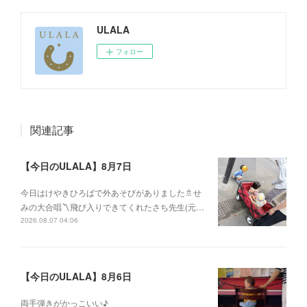
ULALA
フォロー
関連記事
【今日のULALA】8月7日
今日はけやきひろばで外あそびがありました🚿せ
みの大合唱〽飛び入りできてくれたさち先生(元…
2026.08.07 04:06
【今日のULALA】8月6日
両手弾きがかっこいい♪